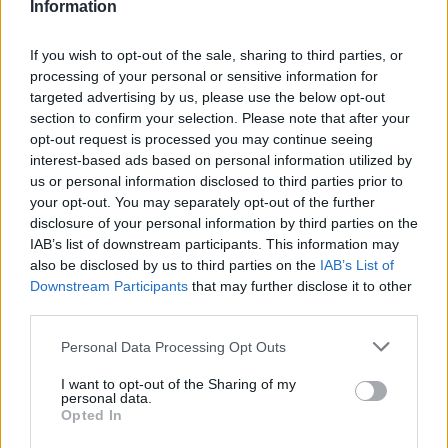
Information
If you wish to opt-out of the sale, sharing to third parties, or
Liaisons satellite et connexion
processing of your personal or sensitive information for
internet
targeted advertising by us, please use the below opt-out
section to confirm your selection. Please note that after your
opt-out request is processed you may continue seeing
Le Groupe INTRA
interest-based ads based on personal information utilized by
dispose de deux
systèmes de
us or personal information disclosed to third parties prior to
transmission de
your opt-out. You may separately opt-out of the further
données parsatellite
disclosure of your personal information by third parties on the
permettant également
IAB’s list of downstream participants. This information may
d’établir une connexion
also be disclosed by us to third parties on the
IAB’s List of
internet et une liaison
Downstream Participants
that may further disclose it to other
téléphonique. Le
third parties.
premier système est
implanté à demeure
Personal Data Processing Opt Outs
dans le PCRI et
l’antenne satellite est
I want to opt-out of the Sharing of my
personal data.
associée à un dispositif
Opted In
derecherche et de
pointage automatique.