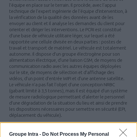
l’équipe en place sur le terrain. Il procède, avec l’appui
technique de l’expert ingénierie de l’équipe d’intervention, à
la vérification de la qualité des données avant de les
envoyer au client et il analyse les demandes du client pour
orienter et diriger les interventions. Le PCRI est constitué
d’une base de véhicule utilitaire léger, sur lequel a été
rapportée une cellule divisée en deux parties : postes de
travail et transport de matériel. Le véhicule est totalement
autonome. Il dispose d’un groupe électrogène pour son
alimentation électrique, d’une liaison GSM, de moyens de
communication radio avec les autres équipes déployées
sur le site, de moyens de sélection et d’affichage des
vidéos, d’un point d’entrée WIFI et d’une antenne satellite.
Le véhicule n’a pas fait l’objet d’une conception NRBC
(gabarit limité à 3,5 tonnes), mais il est équipé d’un système
de mesure radiologique permettant d’alerter le personnel
d’une dégradation de la situation du lieu et ainsi de prendre
les dispositions nécessaires pour semettre en sécurité (EPI,
déplacement du véhicule).
Groupe Intra -
Do Not Process My Personal